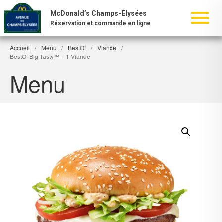
McDonald’s Champs-Elysées
Réservation et commande en ligne
Accueil
/
Menu
/
BestOf
/
Viande
/
BestOf Big Tasty™ – 1 Viande
Menu