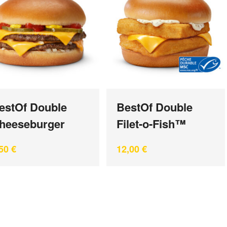
estOf Double
BestOf Double
heeseburger
Filet-o-Fish™
,50
€
12,00
€