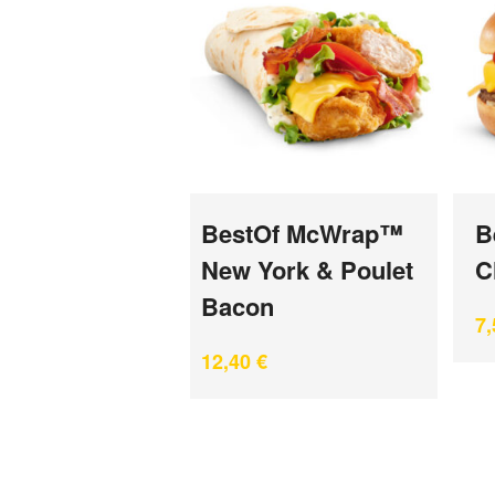
BestOf McWrap™
B
New York & Poulet
C
Bacon
7
12,40
€