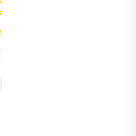
€
€
€