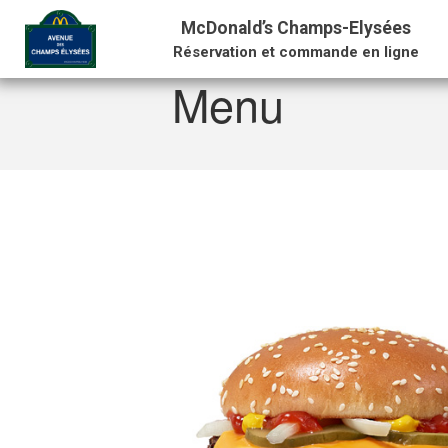
McDonald’s Champs-Elysées
Accueil
/
Menu
/
BestOf
/
Viande
/
BestO
Réservation et commande en ligne
Menu