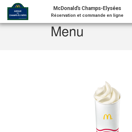
McDonald’s Champs-Elysées
Accueil
/
Menu
/
Dessert
/
Le P’tit Glacé Sa
Réservation et commande en ligne
Menu