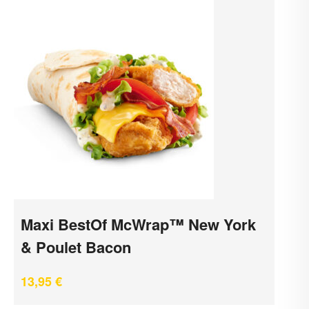
Maxi BestOf McWrap™ New York
& Poulet Bacon
13,95
€