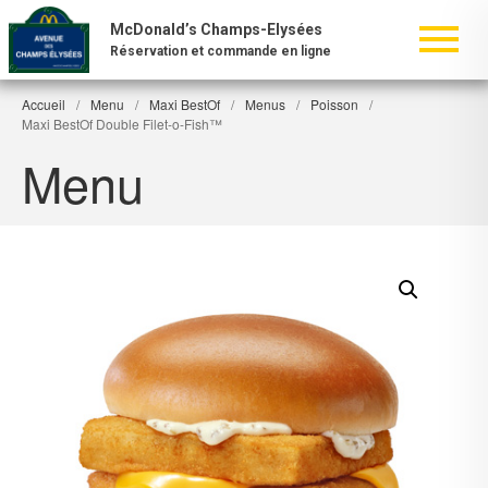
McDonald’s Champs-Elysées
Réservation et commande en ligne
Accueil
/
Menu
/
Maxi BestOf
/
Menus
/
Poisson
/
Maxi BestOf Double Filet-o-Fish™
Menu