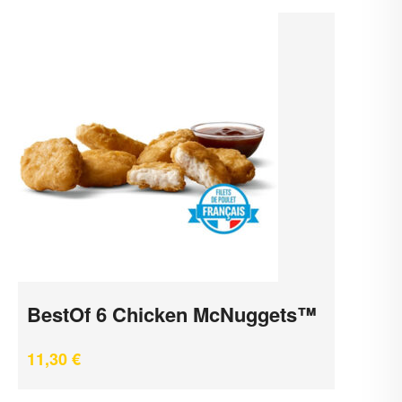
BestOf 6 Chicken McNuggets™
11,30
€