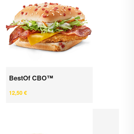
BestOf CBO™
12,50
€