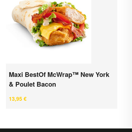
Maxi BestOf McWrap™ New York
& Poulet Bacon
13,95
€