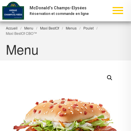
McDonald’s Champs-Elysées
Réservation et commande en ligne
Accueil
/
Menu
/
Maxi BestOf
/
Menus
/
Poulet
/
Maxi BestOf CBO™
Menu